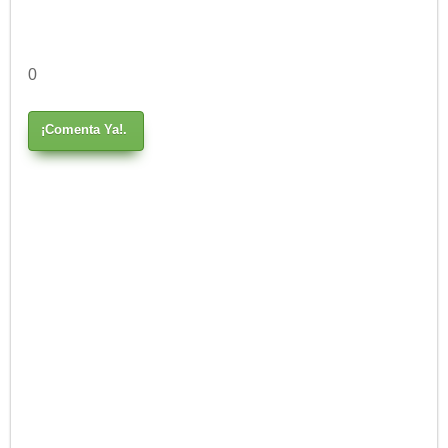
0
¡Comenta Ya!.