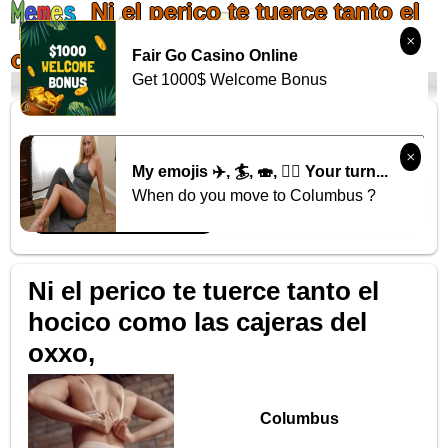
Ni el perico te tuerce tanto el
hocico como las cajeras del
oxxo,
Fair Go Casino Online
Get 1000$ Welcome Bonus
¡Sube tu meme!
¡Genera tu meme!
Mi cuenta
My emojis ✈️, 🏄, 🍣, 🚵‍♂️ Your turn...
When do you move to Columbus ?
Ni el perico te tuerce tanto el
hocico como las cajeras del
oxxo,