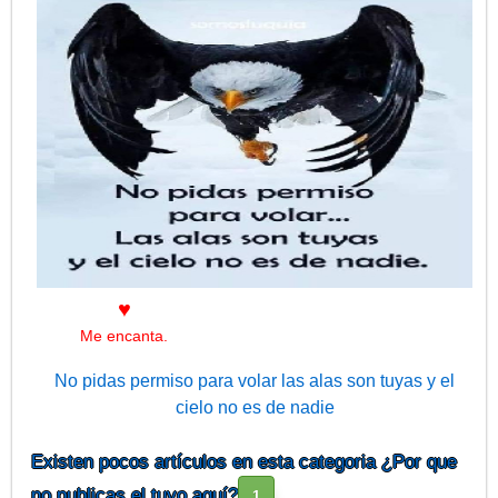
♥
Me encanta.
No pidas permiso para volar las alas son tuyas y el
cielo no es de nadie
Existen pocos artículos en esta categoria ¿Por que
Recuerda qué nunca debes pedir permiso para volar y hacer
no publicas el tuyo aquí?
lo qué amas. Ya que nadie es el dueño del cielo.
1