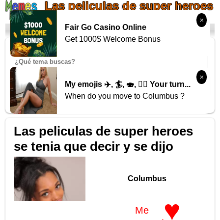
Las peliculas de super heroes
se tenia que decir y se dijo
Fair Go Casino Online
¡Sube tu meme!
¡Genera tu meme!
Mi cuenta
Get 1000$ Welcome Bonus
My emojis ✈️, 🏄, 🍣, 🚵‍♂️ Your turn...
When do you move to Columbus ?
Las peliculas de super heroes
se tenia que decir y se dijo
♥
Me