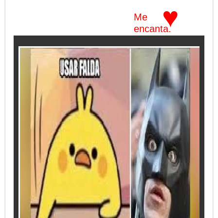
♥
Me
encanta.