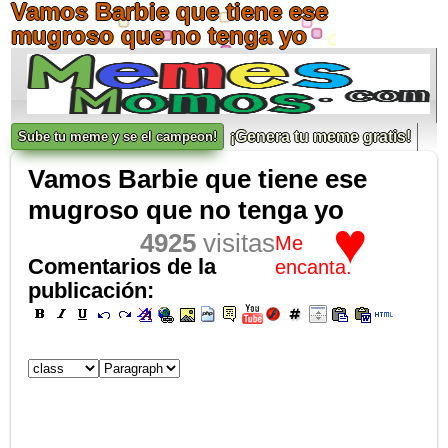
Vamos Barbie que tiene ese
mugroso que no tenga yo
¡Genera tu meme gratis!
Sube tu meme y se el campeon!
Vamos Barbie que tiene ese
mugroso que no tenga yo
♥
4925
visitas
Me
Comentarios de la
encanta.
publicación: