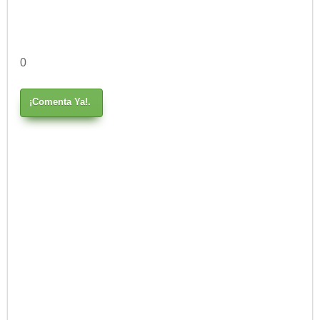
0
¡Comenta Ya!.