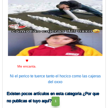
♥
Me encanta.
Ni el perico te tuerce tanto el hocico como las cajeras
del oxxo
Existen pocos artículos en esta categoria ¿Por que
Esas te lo tuercen de mas, las cajeras pues o sea el ocico no
no publicas el tuyo aquí?
otra cosa.
1