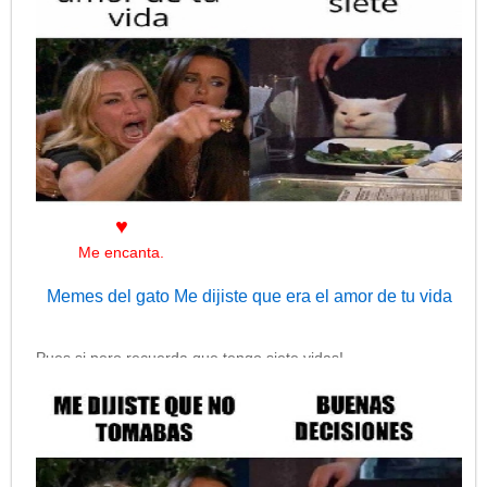
♥
Me encanta.
Memes del gato Me dijiste que era el amor de tu vida
Pues si pero recuerda que tengo siete vidas!