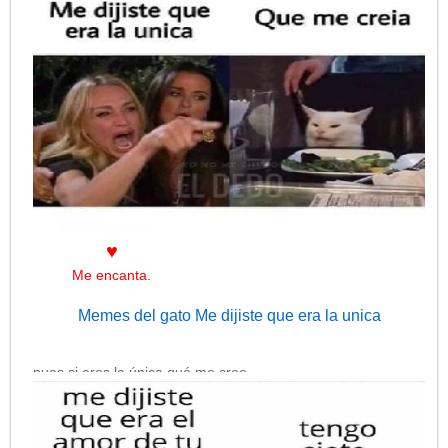
♥
Me encanta.
Memes del gato Me dijiste que era la unica
pues si eres la única qué me cree.