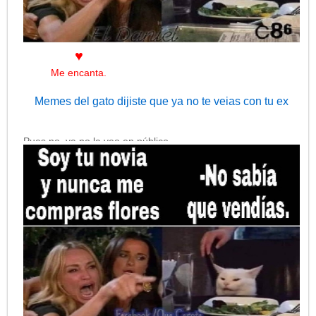
♥
Me encanta.
Memes del gato dijiste que ya no te veias con tu ex
Pues no, ya no la veo en público